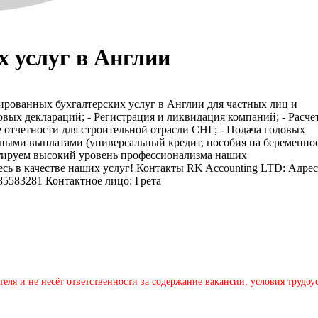
х услуг в Англии
рованных бухгалтерских услуг в Англии для частных лиц и
вых деклараций; - Регистрация и ликвидация компаний; - Расче
е отчетности для строительной отрасли СНГ; - Подача годовых
ными выплатами (универсальный кредит, пособия на беременнос
антируем высокий уровень профессионализма наших
сь в качестве наших услуг! Контакты RK Accounting LTD: Адрес
85583281 Контактное лицо: Грета
теля и не несёт ответственности за содержание вакансии, условия трудо