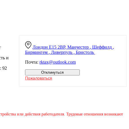
Лондон
E15 2BP
,
Манчестер
,
Шеффилд
,
т
Бирмингем
,
Ливерпуль
,
Бристоль
ть и
Почта:
rktax@outlook.com
: 92
Отклинуться
Пожаловаться
устройства или действия работодателя. Трудовые отношения возникают