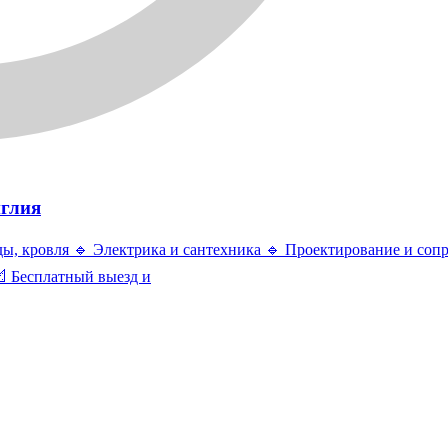
нглия
ды, кровля 🔹 Электрика и сантехника 🔹 Проектирование и соп
 Бесплатный выезд и