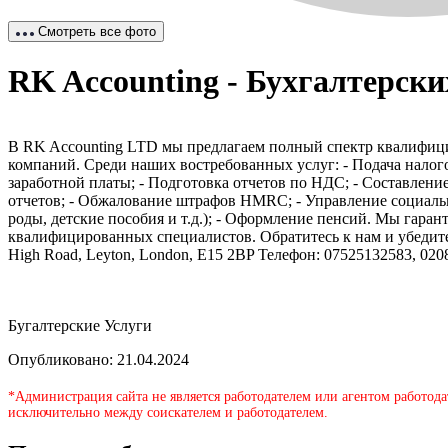
Смотреть все фото
RK Accounting - Бухгалтерски
В RK Accounting LTD мы предлагаем полный спектр квалифици
компаний. Среди наших востребованных услуг: - Подача налого
заработной платы; - Подготовка отчетов по НДС; - Составлени
отчетов; - Обжалование штрафов HMRC; - Управление социаль
роды, детские пособия и т.д.); - Оформление пенсий. Мы гар
квалифицированных специалистов. Обратитесь к нам и убедите
High Road, Leyton, London, E15 2BP Телефон: 07525132583, 020
Бугалтерские Услуги
Опубликовано: 21.04.2024
*Администрация сайта не является работодателем или агентом работода
исключительно между соискателем и работодателем.