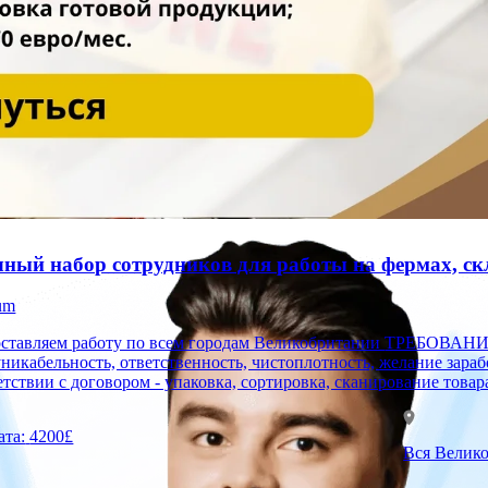
ный набор сотрудников для работы на фермах, скла
um
ем работу по всем городам Великобритании ТРЕБОВАНИЯ - мужчины, женщины, семейные пары; - 18-60; -
никабельность, ответственность, чистоплотность, желание за
етствии с договором - упаковка, сортировка, сканирование товара
ата:
4200£
Вся Велик