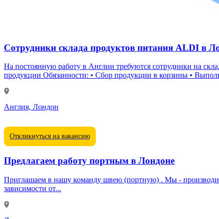
Сотрудники склада продуктов питания ALDI в Л
На постоянную работу в Англии требуются сотрудники на склад компании ALDI. Основные задачи: • Упаковка продукции • Сортировка товаров • 
продукции Обязанности: • Сбор продукции в корзины • Вып
Англия, Лондон
Откликнуться на вакансию
Предлагаем работу портным в Лондоне
Приглашаем в нашу команду швею (портную) . Мы - производим свадебные и вечерние платья. Красивая, разнообразная и интересная работа. Зарплата от 13£ в час, с возможностью роста в
зависимости от...