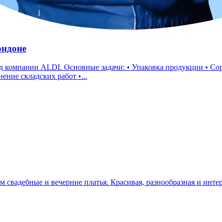
ондоне
Работа со сканером • Погрузка и разгрузка
олнение складских работ •...