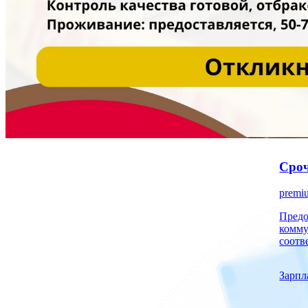
Сроч
premi
Предоставля
комму
соотв
Зарпл