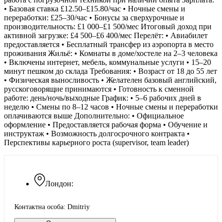
• Базовая ставка £12.50–£15.80/час • Ночные смены и
переработки: £25–30/час • Бонусы за сверхурочные и
производительность: £1 000–£1 500/мес Итоговый доход при
активной загрузке: £4 500–£6 400/мес Перелёт: • Авиабилет
предоставляется • Бесплатный трансфер из аэропорта в место
проживания Жильё: • Комнаты в доме/хостеле на 2–3 человека
• Включены интернет, мебель, коммунальные услуги • 15–20
минут пешком до склада Требования: • Возраст от 18 до 55 лет
• Физическая выносливость • Желателен базовый английский,
русскоговорящие принимаются • Готовность к сменной
работе: день/ночь/выходные График: • 5–6 рабочих дней в
неделю • Смены по 8–12 часов • Ночные смены и переработки
оплачиваются выше Дополнительно: • Официальное
оформление • Предоставляется рабочая форма • Обучение и
инструктаж • Возможность долгосрочного контракта •
Перспективы карьерного роста (supervisor, team leader)
Лондон:
Контактна особа: Dmitriy