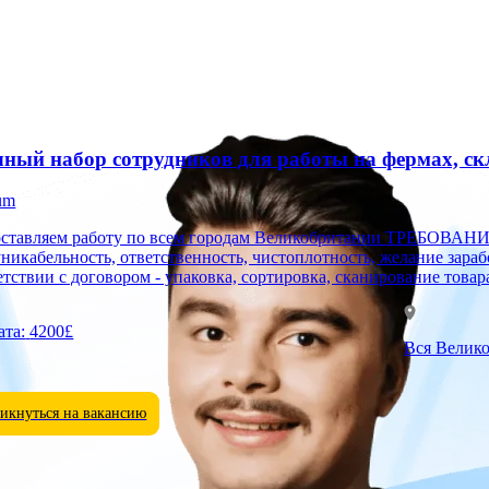
ный набор сотрудников для работы на фермах, скла
um
ем работу по всем городам Великобритании ТРЕБОВАНИЯ - мужчины, женщины, семейные пары; - 18-60; -
никабельность, ответственность, чистоплотность, желание за
етствии с договором - упаковка, сортировка, сканирование товара
ата:
4200£
Вся Велик
икнуться на вакансию