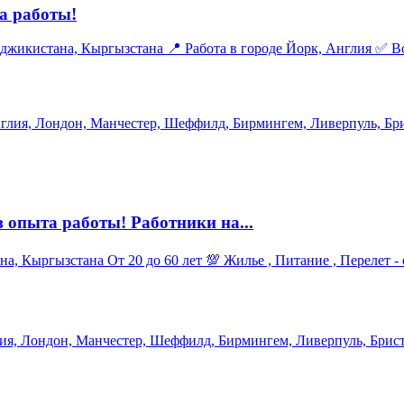
а работы!
от 20 до 60 лет ✅ Перелёт, жильё и питание — за счёт
глия, Лондон, Манчестер, Шеффилд, Бирмингем, Ливерпуль, Бр
пыта работы! Работники на...
род - Йорк, Англия ❗️Ваши обязанности:
ия, Лондон, Манчестер, Шеффилд, Бирмингем, Ливерпуль, Брист