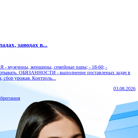
дах, заводах в...
работывать. ОБЯЗАННОСТИ - выполнение поставленых задач в
, сбор урожая. Контроль...
03.08.2026
обритания