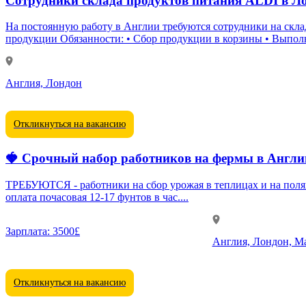
Сотрудники склада продуктов питания ALDI в Л
На постоянную работу в Англии требуются сотрудники на склад компании ALDI. Основные задачи: • Упаковка продукции • Сортировка товаров • 
продукции Обязанности: • Сбор продукции в корзины • Вып
Англия, Лондон
Откликнуться на вакансию
🍓 Срочный набор работников на фермы в Англи
ТРЕБУЮТСЯ - работники на сбор урожая в теплицах и на полях - киперы 
оплата почасовая 12-17 фунтов в час....
Зарплата:
3500£
Англия, Лондон, Ма
Откликнуться на вакансию