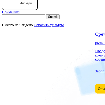
Фильтри
Применить
Ничего не найдено
Сбросить фильтры
Сроч
premi
Предоставля
комму
соотв
Зарпл
Откл