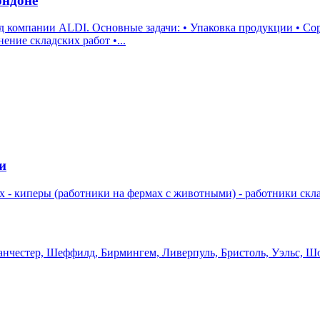
ондоне
Работа со сканером • Погрузка и разгрузка
олнение складских работ •...
и
(работники на фермах с животными) - работники склада - трактористы - в
нчестер, Шеффилд, Бирмингем, Ливерпуль, Бристоль, Уэльс, Шо