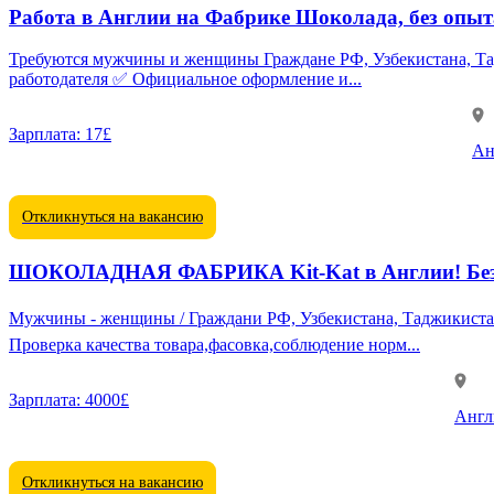
Работа в Англии на Фабрике Шоколада, без опыт
Требуются мужчины и женщины Граждане РФ, Узбекистана, Таджикистана, Кыргызстана 📍 Работа в городе Йорк, Англия ✅ Возраст: 
работодателя ✅ Официальное оформление и...
Зарплата:
17£
Ан
Откликнуться на вакансию
ШОКОЛАДНАЯ ФАБРИКА Kit-Kat в Англии! Без о
Мужчины - женщины / Граждани РФ, Узбекистана, Таджикистана, Кыргызстана От 20 до 60 лет 💯 Жилье , Питание , Перелет - от работодателя Го
Проверка качества товара,фасовка,соблюдение норм...
Зарплата:
4000£
Англ
Откликнуться на вакансию