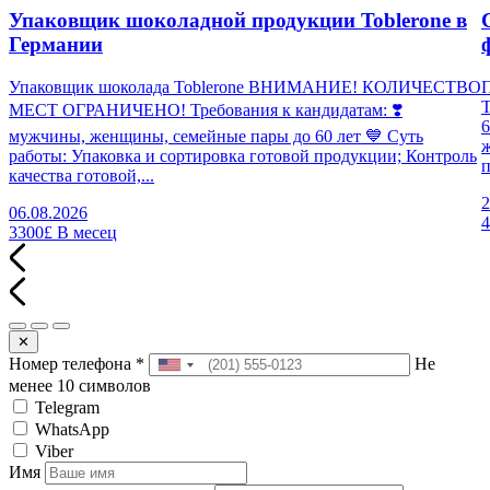
Упаковщик шоколадной продукции Toblerone в
Германии
Упаковщик шоколада Toblerone ВНИМАНИЕ! КОЛИЧЕСТВО
П
МЕСТ ОГРАНИЧЕНО! Требования к кандидатам: ❣️
6
мужчины, женщины, семейные пары до 60 лет 💙 Суть
работы: Упаковка и сортировка готовой продукции; Контроль
п
качества готовой,...
2
06.08.2026
3300£
В месец
✕
Номер телефона
*
Не
менее 10 символов
Telegram
WhatsApp
Viber
Имя