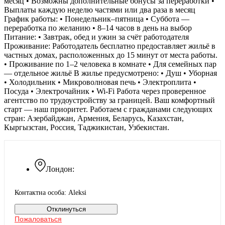
месяц • Возможны дополнительные бонусы за переработки •
Выплаты каждую неделю частями или два раза в месяц
График работы: • Понедельник–пятница • Суббота —
переработка по желанию • 8–14 часов в день на выбор
Питание: • Завтрак, обед и ужин за счёт работодателя
Проживание: Работодатель бесплатно предоставляет жильё в
частных домах, расположенных до 15 минут от места работы.
• Проживание по 1–2 человека в комнате • Для семейных пар
— отдельное жильё В жилье предусмотрено: • Душ • Уборная
• Холодильник • Микроволновая печь • Электроплита •
Посуда • Электрочайник • Wi-Fi Работа через проверенное
агентство по трудоустройству за границей. Ваш комфортный
старт — наш приоритет. Работаем с гражданами следующих
стран: Азербайджан, Армения, Беларусь, Казахстан,
Кыргызстан, Россия, Таджикистан, Узбекистан.
Лондон:
Контактна особа: Aleksi
Отклинуться
Пожаловаться