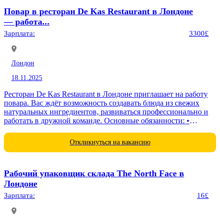
Повар в ресторан De Kas Restaurant в Лондоне
— работа...
Зарплата:
3300£
Лондон
18.11.2025
Ресторан De Kas Restaurant в Лондоне приглашает на работу
повара. Вас ждёт возможность создавать блюда из свежих
натуральных ингредиентов, развиваться профессионально и
работать в дружной команде. Основные обязанности: •
Приготовление блюд по...
Откликнуться на вакансию
Рабочий упаковщик склада The North Face в
Лондоне
Зарплата:
16£