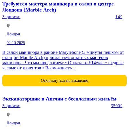
Требуются мастера маникюра в салон в центре
Лондона (Marble Arch)
Зарплата:
14£
Лондон
02.10.2025
В салон маникюра в районе Marylebone (3 минуты пешком от
станции Marble Arch) приглашаем опытных мастеров
маникюра. Что мы предлагаем: • Оплата от £14/час + щедрые
чаевые от клиентов • Возможность...
Откликнуться на вакансию
Экскаваторщик в Англии с бесплатным жильём
Зарплата:
3500£
Лондон