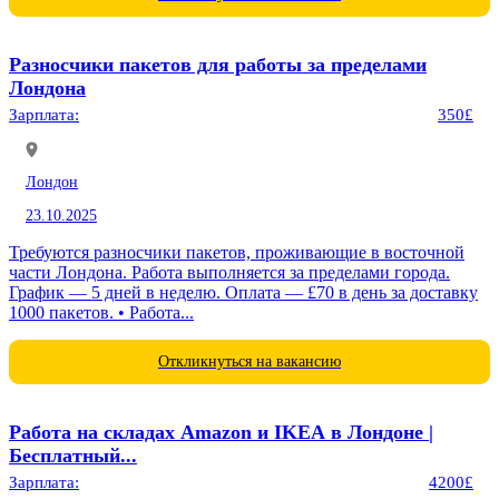
Разносчики пакетов для работы за пределами
Лондона
Зарплата:
350£
Лондон
23.10.2025
Требуются разносчики пакетов, проживающие в восточной
части Лондона. Работа выполняется за пределами города.
График — 5 дней в неделю. Оплата — £70 в день за доставку
1000 пакетов. • Работа...
Откликнуться на вакансию
Работа на складах Amazon и IKEA в Лондоне |
Бесплатный...
Зарплата:
4200£