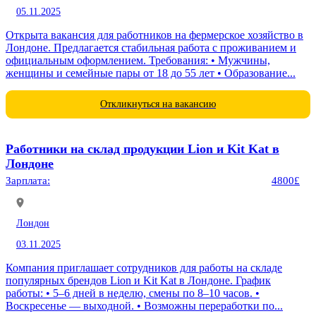
05.11.2025
Открыта вакансия для работников на фермерское хозяйство в
Лондоне. Предлагается стабильная работа с проживанием и
официальным оформлением. Требования: • Мужчины,
женщины и семейные пары от 18 до 55 лет • Образование...
Откликнуться на вакансию
Работники на склад продукции Lion и Kit Kat в
Лондоне
Зарплата:
4800£
Лондон
03.11.2025
Компания приглашает сотрудников для работы на складе
популярных брендов Lion и Kit Kat в Лондоне. График
работы: • 5–6 дней в неделю, смены по 8–10 часов. •
Воскресенье — выходной. • Возможны переработки по...