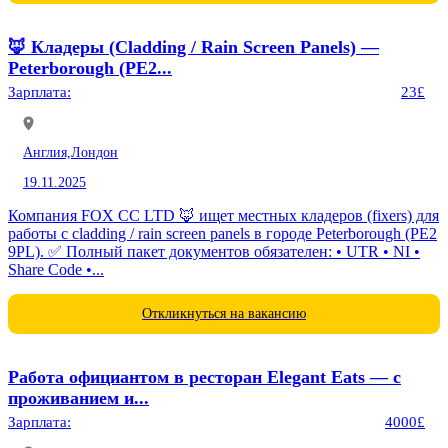
🦊 Кладеры (Cladding / Rain Screen Panels) —
Peterborough (PE2...
Зарплата:
23£
Англия,
Лондон
19.11.2025
Компания FOX CC LTD 🦊 ищет местных кладеров (fixers) для
работы с cladding / rain screen panels в городе Peterborough (PE2
9PL). ✅ Полный пакет документов обязателен: • UTR • NI •
Share Code •...
Откликнуться на вакансию
Работа официантом в ресторан Elegant Eats — с
проживанием и...
Зарплата:
4000£