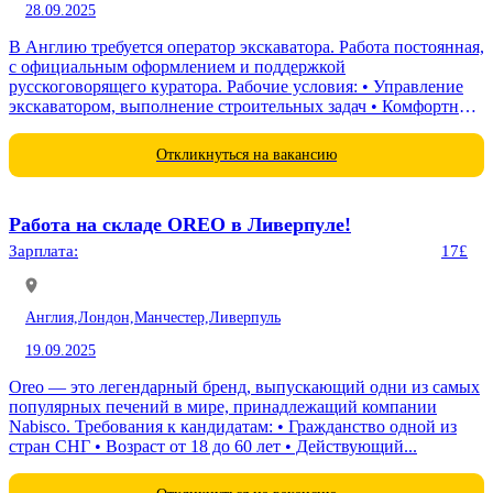
28.09.2025
В Англию требуется оператор экскаватора. Работа постоянная,
с официальным оформлением и поддержкой
русскоговорящего куратора. Рабочие условия: • Управление
экскаватором, выполнение строительных задач • Комфортные
условия труда без...
Откликнуться на вакансию
Работа на складе OREO в Ливерпуле!
Зарплата:
17£
Англия,
Лондон,
Манчестер,
Ливерпуль
19.09.2025
Oreo — это легендарный бренд, выпускающий одни из самых
популярных печений в мире, принадлежащий компании
Nabisco. Требования к кандидатам: • Гражданство одной из
стран СНГ • Возраст от 18 до 60 лет • Действующий...