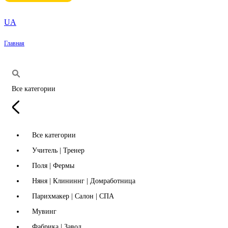
UA
Главная
Все категории
Все категории
Учитель | Тренер
Поля | Фермы
Няня | Клининнг | Домработница
Парихмакер | Салон | СПА
Мувинг
Фабрика | Завод