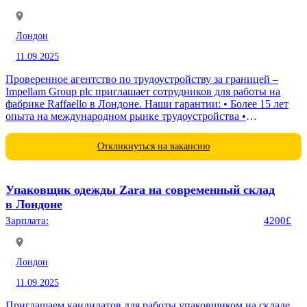
Лондон
11.09.2025
Проверенное агентство по трудоустройству за границей –
Impellam Group plc приглашает сотрудников для работы на
фабрике Raffaello в Лондоне. Наши гарантии: • Более 15 лет
опыта на международном рынке трудоустройства •
Официальная лицензия...
Откликнуться на вакансию
Упаковщик одежды Zara на современный склад
в Лондоне
Зарплата:
4200£
Лондон
11.09.2025
Приглашаем кандидатов для работы упаковщиком на складе