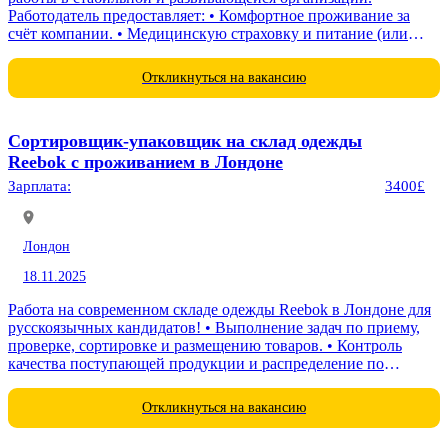
Работодатель предоставляет: • Комфортное проживание за
счёт компании. • Медицинскую страховку и питание (или
компенсацию). • Своевременные выплаты — 2...
Откликнуться на вакансию
Сортировщик-упаковщик на склад одежды
Reebok с проживанием в Лондоне
Зарплата:
3400£
Лондон
18.11.2025
Работа на современном складе одежды Reebok в Лондоне для
русскоязычных кандидатов! • Выполнение задач по приему,
проверке, сортировке и размещению товаров. • Контроль
качества поступающей продукции и распределение по
категориям. • Подготовка заказов...
Откликнуться на вакансию