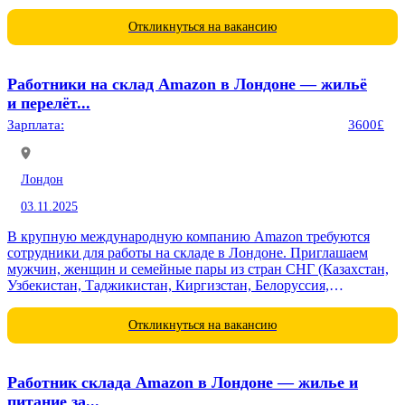
Откликнуться на вакансию
Работники на склад Amazon в Лондоне — жильё
и перелёт...
Зарплата:
3600£
Лондон
03.11.2025
В крупную международную компанию Amazon требуются
сотрудники для работы на складе в Лондоне. Приглашаем
мужчин, женщин и семейные пары из стран СНГ (Казахстан,
Узбекистан, Таджикистан, Киргизстан, Белоруссия,
Туркменистан). Работодатель оплачивает перелёт,
проживание,...
Откликнуться на вакансию
Работник склада Amazon в Лондоне — жилье и
питание за...