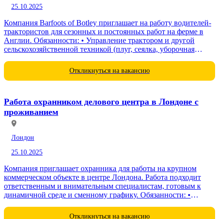
25.10.2025
Компания Barfoots of Botley приглашает на работу водителей-
трактористов для сезонных и постоянных работ на ферме в
Англии. Обязанности: • Управление трактором и другой
сельскохозяйственной техникой (плуг, сеялка, уборочная
техника и др.); • Проведение...
Откликнуться на вакансию
Работа охранником делового центра в Лондоне с
проживанием
Лондон
25.10.2025
Компания приглашает охранника для работы на крупном
коммерческом объекте в центре Лондона. Работа подходит
ответственным и внимательным специалистам, готовым к
динамичной среде и сменному графику. Обязанности: •
Контроль доступа сотрудников и посетителей,...
Откликнуться на вакансию