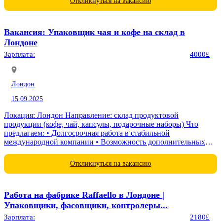
Откликнуться на вакансию
Вакансия: Упаковщик чая и кофе на склад в
Лондоне
Зарплата:
4000£
Лондон
15.09.2025
Локация: Лондон Направление: склад продуктовой
продукции (кофе, чай, капсулы, подарочные наборы) Что
предлагаем: • Долгосрочная работа в стабильной
международной компании • Возможность дополнительных
часов и бонусов •...
Откликнуться на вакансию
Работа на фабрике Raffaello в Лондоне |
Упаковщики, фасовщики, контролеры...
Зарплата:
2180£