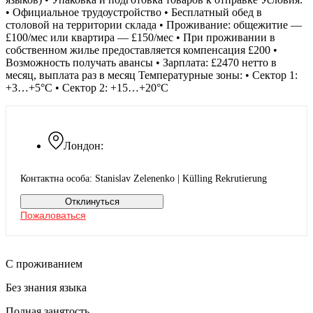
• Официальное трудоустройство • Бесплатный обед в
столовой на территории склада • Проживание: общежитие —
£100/мес или квартира — £150/мес • При проживании в
собственном жилье предоставляется компенсация £200 •
Возможность получать авансы • Зарплата: £2470 нетто в
месяц, выплата раз в месяц Температурные зоны: • Сектор 1:
+3…+5°C • Сектор 2: +15…+20°C
Лондон:
Контактна особа: Stanislav Zelenenko | Külling Rekrutierung
Отклинуться
Пожаловаться
С проживанием
Без знания языка
Полная занятость