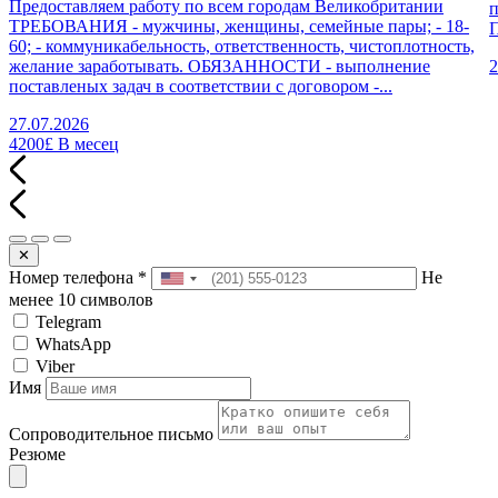
Предоставляем работу по всем городам Великобритании
п
ТРЕБОВАНИЯ - мужчины, женщины, семейные пары; - 18-
П
60; - коммуникабельность, ответственность, чистоплотность,
желание заработывать. ОБЯЗАННОСТИ - выполнение
2
поставленых задач в соответствии с договором -...
27.07.2026
4200£
В месец
✕
Номер телефона
*
Не
менее 10 символов
Telegram
WhatsApp
Viber
Имя
Сопроводительное письмо
Резюме