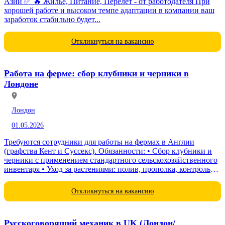
Азии ✅ 🔥 Жилье, Питание, Перелет - от работодателя При
хорошей работе и высоком темпе адаптации в компании ваш
заработок стабильно будет...
Откликнуться на вакансию
Работа на ферме: сбор клубники и черники в
Лондоне
Лондон
01.05.2026
Требуются сотрудники для работы на фермах в Англии
(графства Кент и Суссекс). Обязанности: • Сбор клубники и
черники с применением стандартного сельскохозяйственного
инвентаря • Уход за растениями: полив, прополка, контроль
состояния...
Откликнуться на вакансию
Русскоговорящий механик в UK (Лондон/