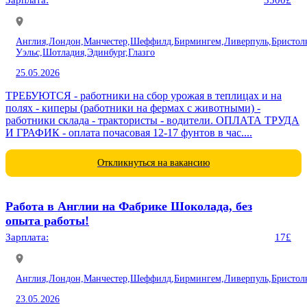
Англия,
Лондон,
Манчестер,
Шеффилд,
Бирмингем,
Ливерпуль,
Бристол
Уэльс,
Шотладия,
Эдинбург,
Глазго
25.05.2026
ТРЕБУЮТСЯ - работники на сбор урожая в теплицах и на
полях - киперы (работники на фермах с животными) -
работники склада - трактористы - водители. ОПЛАТА ТРУДА
И ГРАФИК - оплата почасовая 12-17 фунтов в час....
Откликнуться на вакансию
Работа в Англии на Фабрике Шоколада, без
опыта работы!
Зарплата:
17£
Англия,
Лондон,
Манчестер,
Шеффилд,
Бирмингем,
Ливерпуль,
Бристол
23.05.2026