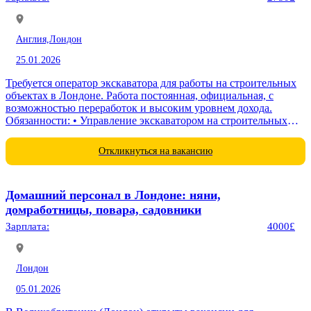
Англия,
Лондон
25.01.2026
Требуется оператор экскаватора для работы на строительных
объектах в Лондоне. Работа постоянная, официальная, с
возможностью переработок и высоким уровнем дохода.
Обязанности: • Управление экскаватором на строительных
площадках • Рытье траншей и котлованов • Перемещение
строительных...
Откликнуться на вакансию
Домашний персонал в Лондоне: няни,
домработницы, повара, садовники
Зарплата:
4000£
Лондон
05.01.2026