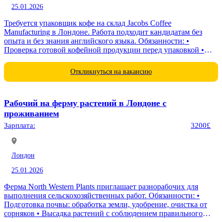
25.01.2026
Требуется упаковщик кофе на склад Jacobs Coffee
Manufacturing в Лондоне. Работа подходит кандидатам без
опыта и без знания английского языка. Обязанности: •
Проверка готовой кофейной продукции перед упаковкой •
Расфасовка кофе в фирменные...
Откликнуться на вакансию
Рабочий на ферму растений в Лондоне с
проживанием
Зарплата:
3200£
Лондон
25.01.2026
Ферма North Western Plants приглашает разнорабочих для
выполнения сельскохозяйственных работ. Обязанности: •
Подготовка почвы: обработка земли, удобрение, очистка от
сорняков • Высадка растений с соблюдением правильного