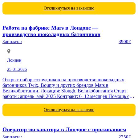
расстояния • Уход за...
Откликнуться на вакансию
Работа на фабрике Mars в Лондоне —
производство шоколадных батончиков
Зарплата:
3900£
Лондон
25.01.2026
Открыт набор сотрудников на производство шоколадных
батончиков Twix, Bounty и других брендов Mars в
Великобритании. Локация: Slough, Великобритания Старт
работы: апрель–май 2025 Контракт: 6–12 месяцев Помощь с
визой...
Откликнуться на вакансию
Оператор экскаватора в Лондоне с проживанием
Зарплата:
2750£