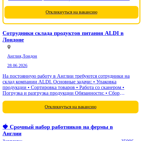
- выполнение поставленых задач в соответствии с
договором - упаковка, сортировка, сканирование товара,
Откликнуться на вакансию
сбор урожая. Контроль...
Сотрудники склада продуктов питания ALDI в
Лондоне
Англия,
Лондон
28.06.2026
На постоянную работу в Англии требуются сотрудники на
склад компании ALDI. Основные задачи: • Упаковка
продукции • Сортировка товаров • Работа со сканером •
Погрузка и разгрузка продукции Обязанности: • Сбор
продукции в корзины • Выполнение складских работ •...
Откликнуться на вакансию
🍓 Срочный набор работников на фермы в
Англии
Зарплата:
3500£