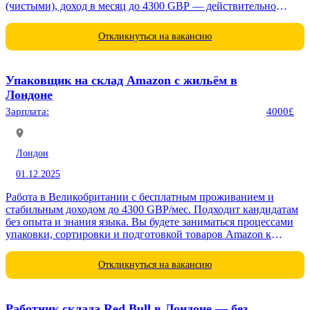
(чистыми), доход в месяц до 4300 GBP — действительно
достижимо. Условия...
Откликнуться на вакансию
Упаковщик на склад Amazon с жильём в
Лондоне
Зарплата:
4000£
Лондон
01.12.2025
Работа в Великобритании с бесплатным проживанием и
стабильным доходом до 4300 GBP/мес. Подходит кандидатам
без опыта и знания языка. Вы будете заниматься процессами
упаковки, сортировки и подготовкой товаров Amazon к
отправке....
Откликнуться на вакансию
Работник склада Red Bull в Лондоне — без