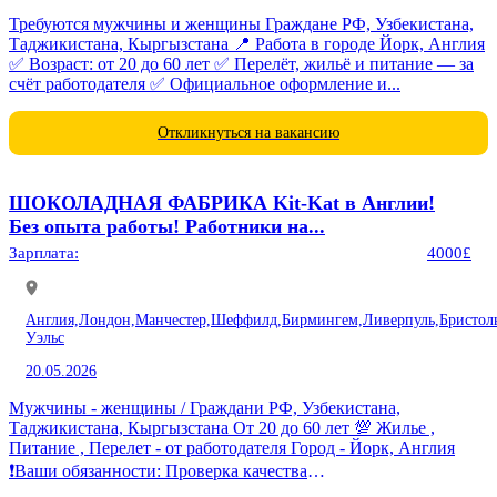
Требуются мужчины и женщины Граждане РФ, Узбекистана,
Таджикистана, Кыргызстана 📍 Работа в городе Йорк, Англия
✅ Возраст: от 20 до 60 лет ✅ Перелёт, жильё и питание — за
счёт работодателя ✅ Официальное оформление и...
Откликнуться на вакансию
ШОКОЛАДНАЯ ФАБРИКА Kit-Kat в Англии!
Без опыта работы! Работники на...
Зарплата:
4000£
Англия,
Лондон,
Манчестер,
Шеффилд,
Бирмингем,
Ливерпуль,
Бристол
Уэльс
20.05.2026
Мужчины - женщины / Граждани РФ, Узбекистана,
Таджикистана, Кыргызстана От 20 до 60 лет 💯 Жилье ,
Питание , Перелет - от работодателя Город - Йорк, Англия
❗️Ваши обязанности: Проверка качества