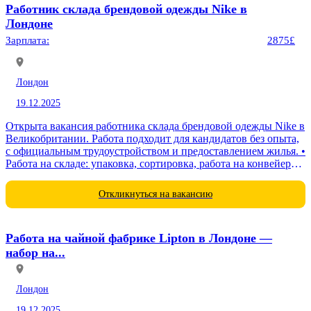
Работник склада брендовой одежды Nike в
Лондоне
Зарплата:
2875£
Лондон
19.12.2025
Открыта вакансия работника склада брендовой одежды Nike в
Великобритании. Работа подходит для кандидатов без опыта,
с официальным трудоустройством и предоставлением жилья. •
Работа на складе: упаковка, сортировка, работа на конвейере •
Прием...
Откликнуться на вакансию
Работа на чайной фабрике Lipton в Лондоне —
набор на...
Лондон
19.12.2025