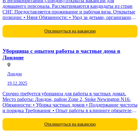
В Великобритании (Лондон) открыты вакансии для
домашнего персонала. Рассматриваются кандидаты из стран
СНГ. Предоставляется проживание и рабочая виза. Открытые
позиции: • Няня Обязанности: • Уход за детьми, организация
игр и досуга...
Откликнуться на вакансию
Уборщица с опытом работы в частные дома в
Лондоне
Лондон
19.12.2025
Срочно требуется уборщица для работы в частных домах.
Место работы: Лондон, район Zone 2, Stoke Newington N16.
Обязанности: • Уборка частных домов • Поддержание чистоты
и порядка Требования: • Опыт работы в клининге обязателен
По всем вопросам...
Откликнуться на вакансию