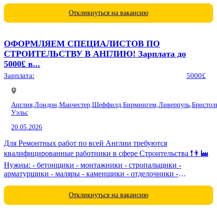
товара,фасовка,соблюдение норм...
Откликнуться на вакансию
ОФОРМЛЯЕМ СПЕЦИАЛИСТОВ ПО
СТРОИТЕЛЬСТВУ В АНГЛИЮ! Зарплата до
5000£ в...
Зарплата:
5000£
Англия,
Лондон,
Манчестер,
Шеффилд,
Бирмингем,
Ливерпуль,
Бристол
Уэльс
20.05.2026
Для Ремонтных работ по всей Англии требуются
квалифицированные работники в сфере Строительства ❗️👨‍🏭
Нужны: - бетонщики - монтажники - стропальщики -
арматурщики - маляры - каменщики - отделочники -
электрики - сварщики -...
Откликнуться на вакансию