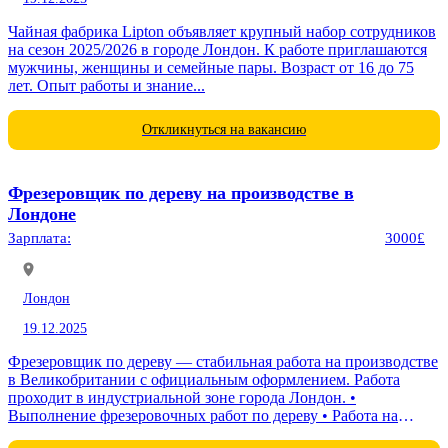
Чайная фабрика Lipton объявляет крупный набор сотрудников
на сезон 2025/2026 в городе Лондон. К работе приглашаются
мужчины, женщины и семейные пары. Возраст от 16 до 75
лет. Опыт работы и знание...
Откликнуться на вакансию
Фрезеровщик по дереву на производстве в
Лондоне
Зарплата:
3000£
Лондон
19.12.2025
Фрезеровщик по дереву — стабильная работа на производстве
в Великобритании с официальным оформлением. Работа
проходит в индустриальной зоне города Лондон. •
Выполнение фрезеровочных работ по дереву • Работа на
производственном оборудовании • Соблюдение