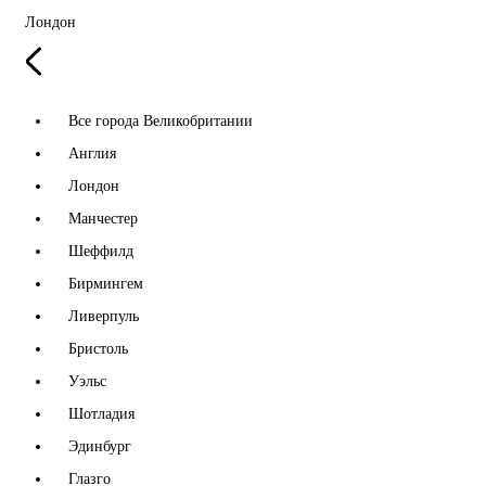
Лондон
Все города Великобритании
Англия
Лондон
Манчестер
Шеффилд
Бирмингем
Ливерпуль
Бристоль
Уэльс
Шотладия
Эдинбург
Глазго