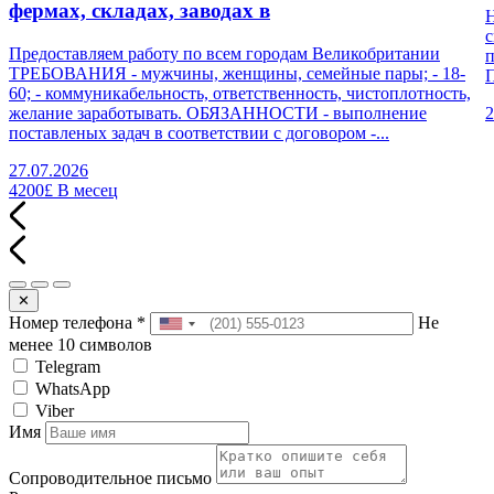
фермах, складах, заводах в
Н
с
Предоставляем работу по всем городам Великобритании
п
ТРЕБОВАНИЯ - мужчины, женщины, семейные пары; - 18-
П
60; - коммуникабельность, ответственность, чистоплотность,
желание заработывать. ОБЯЗАННОСТИ - выполнение
2
поставленых задач в соответствии с договором -...
27.07.2026
4200£
В месец
✕
Номер телефона
*
Не
менее 10 символов
Telegram
WhatsApp
Viber
Имя
Сопроводительное письмо