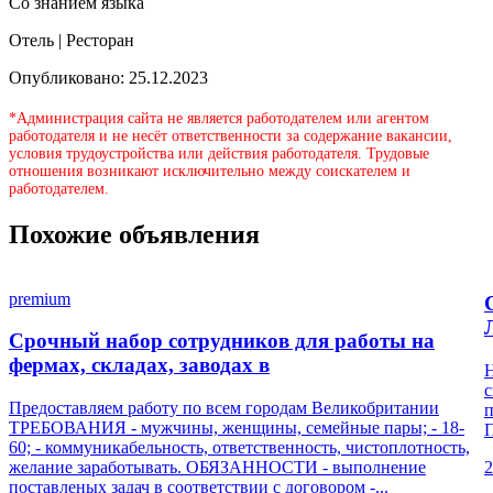
Со знанием языка
Отель | Ресторан
Опубликовано: 25.12.2023
*Администрация сайта не является работодателем или агентом
работодателя и не несёт ответственности за содержание вакансии,
условия трудоустройства или действия работодателя. Трудовые
отношения возникают исключительно между соискателем и
работодателем.
Похожие объявления
premium
Срочный набор сотрудников для работы на
фермах, складах, заводах в
Н
с
Предоставляем работу по всем городам Великобритании
п
ТРЕБОВАНИЯ - мужчины, женщины, семейные пары; - 18-
П
60; - коммуникабельность, ответственность, чистоплотность,
желание заработывать. ОБЯЗАННОСТИ - выполнение
2
поставленых задач в соответствии с договором -...