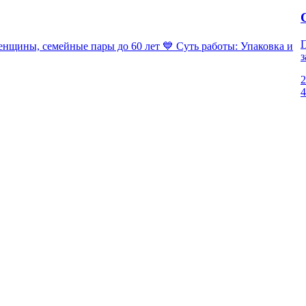
П
ны, семейные пары до 60 лет 💙 Суть работы: Упаковка и
з
2