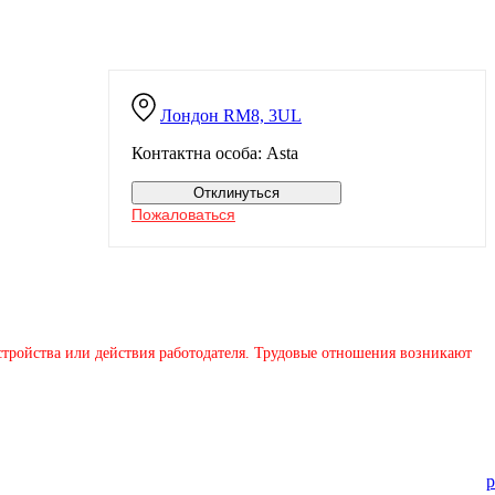
Лондон
RM8, 3UL
Контактна особа: Asta
Отклинуться
Пожаловаться
устройства или действия работодателя. Трудовые отношения возникают
p