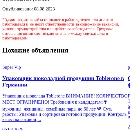
Опубликовано: 08.08.2023
*Администрация сайта не является работодателем или агентом
работодателя и не несёт ответственности за содержание вакансии,
условия трудоустройства или действия работодателя. Трудовые
отношения возникают исключительно между соискателем и
работодателем.
Похожие объявления
Super Vip
p
Упаковщик шоколадной продукции Toblerone в
Германии
Упаковщик шоколада Toblerone ВНИМАНИЕ! КОЛИЧЕСТВО
П
МЕСТ ОГРАНИЧЕНО! Требования к кандидатам: ❣️
6
мужчины, женщины, семейные пары до 60 лет 💙 Суть
работы: Упаковка и сортировка готовой продукции; Контроль
п
качества готовой,...
2
06.08.2026