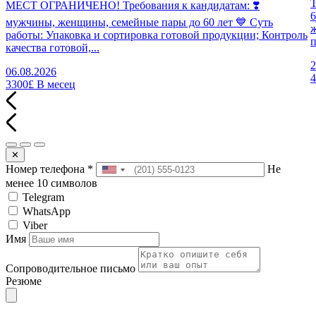
МЕСТ ОГРАНИЧЕНО! Требования к кандидатам: ❣️
6
мужчины, женщины, семейные пары до 60 лет 💙 Суть
работы: Упаковка и сортировка готовой продукции; Контроль
п
качества готовой,...
2
06.08.2026
3300£
В месец
✕
Номер телефона
*
Не
менее 10 символов
Telegram
WhatsApp
Viber
Имя
Сопроводительное письмо
Резюме