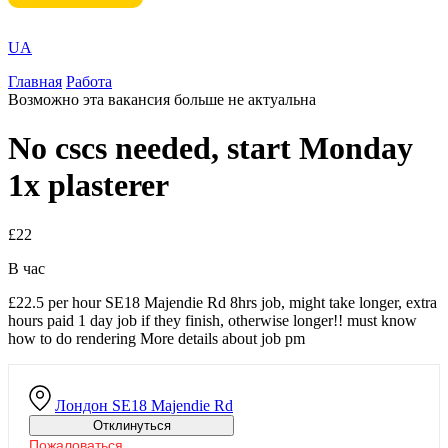
UA
Главная
Работа
Возможно эта вакансия больше не актуальна
No cscs needed, start Monday
1x plasterer
£22
В час
£22.5 per hour SE18 Majendie Rd 8hrs job, might take longer, extra
hours paid 1 day job if they finish, otherwise longer!! must know
how to do rendering More details about job pm
Лондон
SE18 Majendie Rd
Отклинуться
Пожаловаться