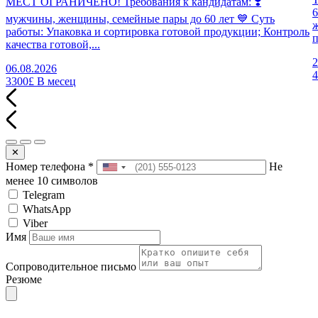
МЕСТ ОГРАНИЧЕНО! Требования к кандидатам: ❣️
6
мужчины, женщины, семейные пары до 60 лет 💙 Суть
работы: Упаковка и сортировка готовой продукции; Контроль
п
качества готовой,...
2
06.08.2026
3300£
В месец
✕
Номер телефона
*
Не
менее 10 символов
Telegram
WhatsApp
Viber
Имя
Сопроводительное письмо
Резюме