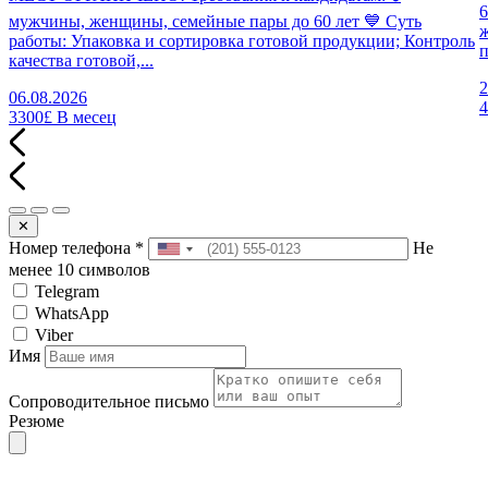
6
мужчины, женщины, семейные пары до 60 лет 💙 Суть
работы: Упаковка и сортировка готовой продукции; Контроль
п
качества готовой,...
2
06.08.2026
3300£
В месец
✕
Номер телефона
*
Не
менее 10 символов
Telegram
WhatsApp
Viber
Имя
Сопроводительное письмо
Резюме