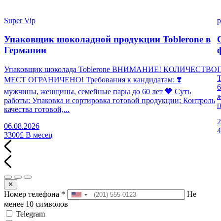
Super Vip
p
Упаковщик шоколадной продукции Toblerone в
Германии
Упаковщик шоколада Toblerone ВНИМАНИЕ! КОЛИЧЕСТВО
П
МЕСТ ОГРАНИЧЕНО! Требования к кандидатам: ❣️
6
мужчины, женщины, семейные пары до 60 лет 💙 Суть
работы: Упаковка и сортировка готовой продукции; Контроль
п
качества готовой,...
2
06.08.2026
3300£
В месец
✕
Номер телефона
*
Не
менее 10 символов
Telegram