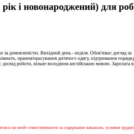
рік і новонароджений) для робо
ни за домовленістю. Вихідний день - неділя. Обов'язки: догляд за
 кімнати, прання/прасування дитячого одягу, підтримання порядк
: досвід роботи, вільне володіння англійською мовою. Зарплата в
теля и не несёт ответственности за содержание вакансии, условия трудо