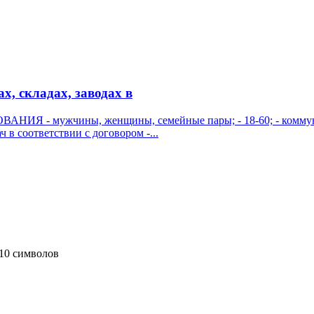
, складах, заводах в
ВАНИЯ - мужчины, женщины, семейные пары; - 18-60; - коммуни
 соответствии с договором -...
10 символов