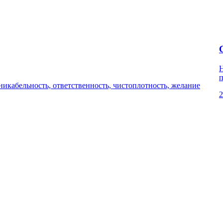
Н
п
кабельность, ответственность, чистоплотность, желание
2