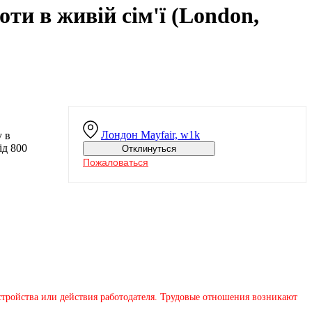
ти в живій сім'ї (London,
Лондон
Mayfair, w1k
у в
ід 800
Отклинуться
Пожаловаться
устройства или действия работодателя. Трудовые отношения возникают