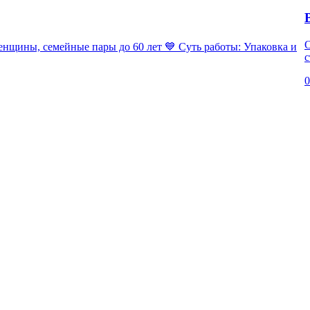
ны, семейные пары до 60 лет 💙 Суть работы: Упаковка и
с
0