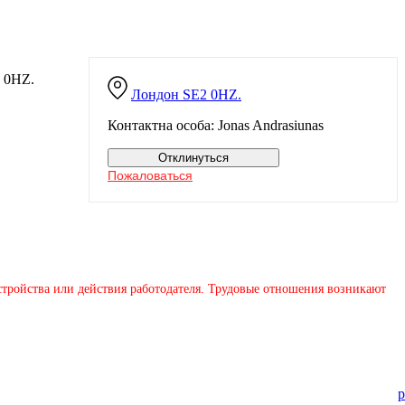
2 0HZ.
Лондон
SE2 0HZ.
Контактна особа: Jonas Andrasiunas
Отклинуться
Пожаловаться
устройства или действия работодателя. Трудовые отношения возникают
p