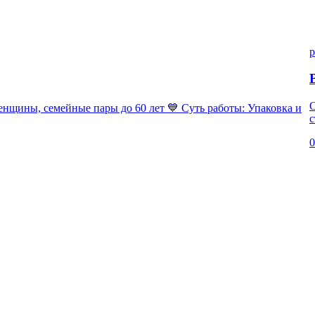
p
ны, семейные пары до 60 лет 💙 Суть работы: Упаковка и
с
0