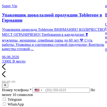
Super Vip
p
Упаковщик шоколадной продукции Toblerone в
Германии
Н
Упаковщик шоколада Toblerone ВНИМАНИЕ! КОЛИЧЕСТВО
а
МЕСТ ОГРАНИЧЕНО! Требования к кандидатам: ❣️
в
мужчины, женщины, семейные пары до 60 лет 💙 Суть
о
работы: Упаковка и сортировка готовой продукции; Контроль
качества готовой,...
0
06.08.2026
3300£
В месец
✕
Номер телефона
*
Не
менее 10 символов
Telegram
WhatsApp