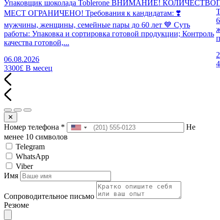
Упаковщик шоколада Toblerone ВНИМАНИЕ! КОЛИЧЕСТВО
П
МЕСТ ОГРАНИЧЕНО! Требования к кандидатам: ❣️
6
мужчины, женщины, семейные пары до 60 лет 💙 Суть
работы: Упаковка и сортировка готовой продукции; Контроль
п
качества готовой,...
2
06.08.2026
3300£
В месец
✕
Номер телефона
*
Не
менее 10 символов
Telegram
WhatsApp
Viber
Имя
Сопроводительное письмо
Резюме