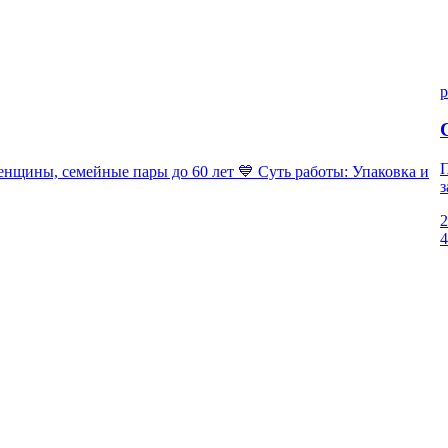
p
П
ны, семейные пары до 60 лет 💙 Суть работы: Упаковка и
з
2