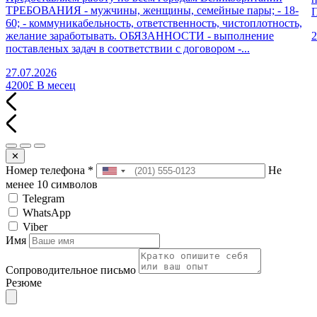
ТРЕБОВАНИЯ - мужчины, женщины, семейные пары; - 18-
П
60; - коммуникабельность, ответственность, чистоплотность,
желание заработывать. ОБЯЗАННОСТИ - выполнение
2
поставленых задач в соответствии с договором -...
27.07.2026
4200£
В месец
✕
Номер телефона
*
Не
менее 10 символов
Telegram
WhatsApp
Viber
Имя
Сопроводительное письмо
Резюме