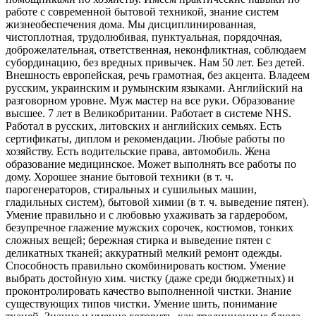
работе с современной бытовой техникой, знание систем
жизнеобеспечения дома. Мы дисциплинированная,
чистоплотная, трудолюбивая, пунктуальная, порядочная,
доброжелательная, ответственная, неконфликтная, соблюдаем
субординацию, без вредных привычек. Нам 50 лет. Без детей.
Внешность европейская, речь грамотная, без акцента. Владеем
русским, украинским и румынским языками. Английский на
разговорном уровне. Муж мастер на все руки. Образование
высшее. 7 лет в Великобритании. Работает в системе NHS.
Работал в русских, литовских и английских семьях. Есть
сертификаты, диплом и рекомендации. Любые работы по
хозяйству. Есть водительские права, автомобиль. Жена
образование медицинское. Может выполнять все работы по
дому. Хорошее знание бытовой техники (в т. ч.
парогенераторов, стиральных и сушильных машин,
гладильных систем), бытовой химии (в т. ч. выведение пятен).
Умение правильно и с любовью ухаживать за гардеробом,
безупречное глажение мужских сорочек, костюмов, тонких
сложных вещей; бережная стирка и выведение пятен с
деликатных тканей; аккуратный мелкий ремонт одежды.
Способность правильно скомбинировать костюм. Умение
выбрать достойную хим. чистку (даже среди бюджетных) и
проконтролировать качество выполненной чистки. Знание
существующих типов чистки. Умение шить, понимание