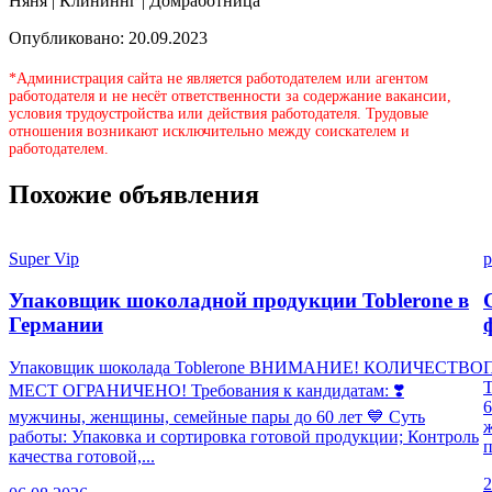
Няня | Клининнг | Домработница
Опубликовано: 20.09.2023
*Администрация сайта не является работодателем или агентом
работодателя и не несёт ответственности за содержание вакансии,
условия трудоустройства или действия работодателя. Трудовые
отношения возникают исключительно между соискателем и
работодателем.
Похожие объявления
Super Vip
p
Упаковщик шоколадной продукции Toblerone в
Германии
Упаковщик шоколада Toblerone ВНИМАНИЕ! КОЛИЧЕСТВО
П
МЕСТ ОГРАНИЧЕНО! Требования к кандидатам: ❣️
6
мужчины, женщины, семейные пары до 60 лет 💙 Суть
работы: Упаковка и сортировка готовой продукции; Контроль
п
качества готовой,...
2