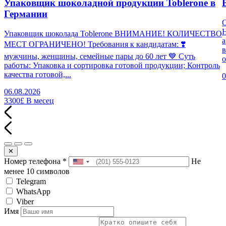
Упаковщик шоколадной продукции Toblerone в
Германии
Н
Упаковщик шоколада Toblerone ВНИМАНИЕ! КОЛИЧЕСТВО
а
МЕСТ ОГРАНИЧЕНО! Требования к кандидатам: ❣️
в
мужчины, женщины, семейные пары до 60 лет 💙 Суть
о
работы: Упаковка и сортировка готовой продукции; Контроль
качества готовой,...
0
06.08.2026
3300£
В месец
✕
Номер телефона
*
Не
менее 10 символов
Telegram
WhatsApp
Viber
Имя