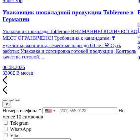
Super Vip
p
Упаковщик шоколадной продукции Toblerone в
Германии
Н
Упаковщик шоколада Toblerone ВНИМАНИЕ! КОЛИЧЕСТВО
а
МЕСТ ОГРАНИЧЕНО! Требования к кандидатам: ❣️
в
мужчины, женщины, семейные пары до 60 лет 💙 Суть
о
работы: Упаковка и сортировка готовой продукции; Контроль
качества готовой,...
0
06.08.2026
3300£
В месец
✕
Номер телефона
*
Не
менее 10 символов
Telegram
WhatsApp
Viber