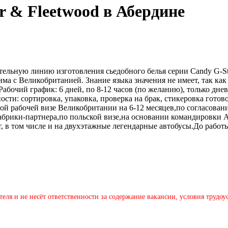
r & Fleetwood в Абердине
тельную линию изготовления сьедобного белья серии Candy G-St
ма с Великобританией. Знание языка значения не имеет, так как
 Рабочий график: 6 дней, по 8-12 часов (по желанию), только дне
ости: сортировка, упаковка, проверка на брак, стикеровка готов
й рабочей визе Великобритании на 6-12 месяцев,по согласован
абрики-партнера,по польской визе,на основании командировки 
, в том числе и на двухэтажные легендарные автобусы.До работ
теля и не несёт ответственности за содержание вакансии, условия трудо