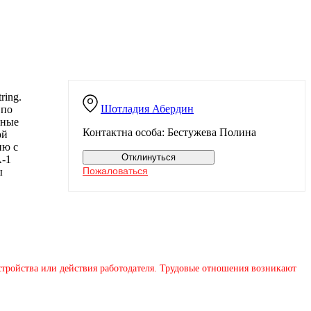
ring.
Шотладия
Абердин
 по
вные
Контактна особа: Бестужева Полина
ой
ию с
Отклинуться
А-1
Пожаловаться
ы
устройства или действия работодателя. Трудовые отношения возникают