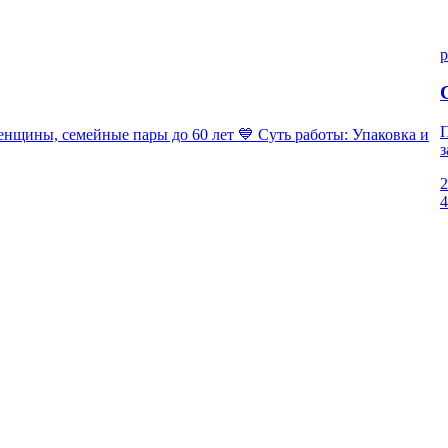
p
П
ны, семейные пары до 60 лет 💙 Суть работы: Упаковка и
з
2