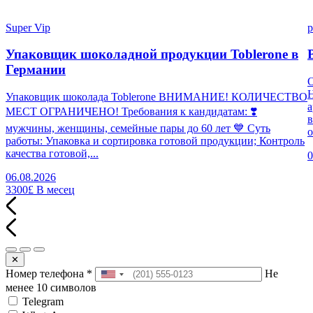
Super Vip
p
Упаковщик шоколадной продукции Toblerone в
Германии
Н
Упаковщик шоколада Toblerone ВНИМАНИЕ! КОЛИЧЕСТВО
а
МЕСТ ОГРАНИЧЕНО! Требования к кандидатам: ❣️
в
мужчины, женщины, семейные пары до 60 лет 💙 Суть
о
работы: Упаковка и сортировка готовой продукции; Контроль
качества готовой,...
0
06.08.2026
3300£
В месец
✕
Номер телефона
*
Не
менее 10 символов
Telegram