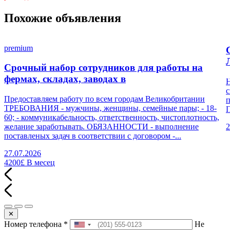
Похожие объявления
premium
Срочный набор сотрудников для работы на
фермах, складах, заводах в
Н
с
Предоставляем работу по всем городам Великобритании
п
ТРЕБОВАНИЯ - мужчины, женщины, семейные пары; - 18-
П
60; - коммуникабельность, ответственность, чистоплотность,
желание заработывать. ОБЯЗАННОСТИ - выполнение
2
поставленых задач в соответствии с договором -...
27.07.2026
4200£
В месец
✕
Номер телефона
*
Не