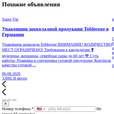
Похожие объявления
Super Vip
p
Упаковщик шоколадной продукции Toblerone в
Германии
Н
Упаковщик шоколада Toblerone ВНИМАНИЕ! КОЛИЧЕСТВО
а
МЕСТ ОГРАНИЧЕНО! Требования к кандидатам: ❣️
в
мужчины, женщины, семейные пары до 60 лет 💙 Суть
о
работы: Упаковка и сортировка готовой продукции; Контроль
качества готовой,...
0
06.08.2026
3300£
В месец
✕
Номер телефона
*
Не
менее 10 символов