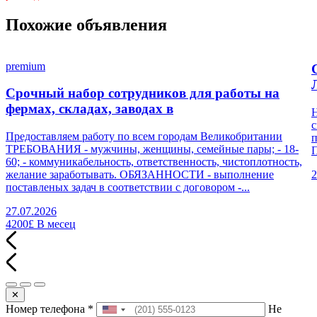
Похожие объявления
premium
Срочный набор сотрудников для работы на
фермах, складах, заводах в
Н
с
Предоставляем работу по всем городам Великобритании
п
ТРЕБОВАНИЯ - мужчины, женщины, семейные пары; - 18-
П
60; - коммуникабельность, ответственность, чистоплотность,
желание заработывать. ОБЯЗАННОСТИ - выполнение
2
поставленых задач в соответствии с договором -...
27.07.2026
4200£
В месец
✕
Номер телефона
*
Не