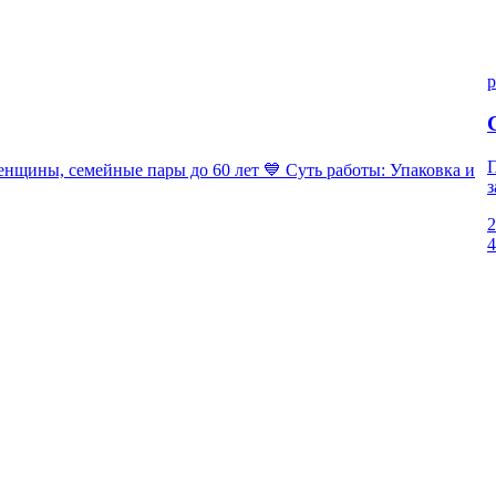
p
П
ны, семейные пары до 60 лет 💙 Суть работы: Упаковка и
з
2