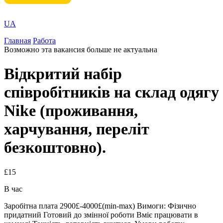
UA
Главная
Работа
Возможно эта вакансия больше не актуальна
️Відкритий набір
співробітників на склад одягу
Nike (проживання,
харчування, переліт
безкоштовно).
£15
В час
Заробітна плата 2900£-4000£(min-max) Вимоги: Фізично
придатний ️Готовий до змінної роботи Вміє працювати в