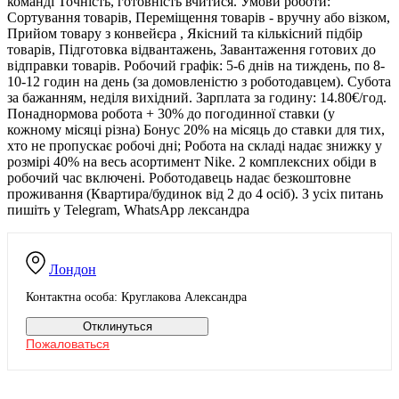
команді Точність, готовність вчитися. Умови роботи:
Сортування товарів, Переміщення товарів - вручну або візком,
Прийом товару з конвейєра , Якісний та кількісний підбір
товарів, Підготовка відвантажень, Завантаження готових до
відправки товарів. Робочий графік: 5-6 днів на тиждень, по 8-
10-12 годин на день (за домовленістю з роботодавцем). Субота
за бажанням, неділя вихідний. Зарплата за годину: 14.80€/год.
Понаднормова робота + 30% до погодинної ставки (у
кожному місяці різна) Бонус 20% на місяць до ставки для тих,
хто не пропускає робочі дні; Робота на складі надає знижку у
розмірі 40% на весь асортимент Nike. 2 комплексних обіди в
робочий час включені. Роботодавець надає безкоштовне
проживання (Квартира/будинок від 2 до 4 осіб). З усіх питань
пишіть у Telegram, WhatsApp лександра
Лондон
Контактна особа: Круглакова Александра
Отклинуться
Пожаловаться