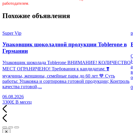
работодателем.
Похожие объявления
Super Vip
p
Упаковщик шоколадной продукции Toblerone в
Германии
Н
Упаковщик шоколада Toblerone ВНИМАНИЕ! КОЛИЧЕСТВО
а
МЕСТ ОГРАНИЧЕНО! Требования к кандидатам: ❣️
в
мужчины, женщины, семейные пары до 60 лет 💙 Суть
о
работы: Упаковка и сортировка готовой продукции; Контроль
качества готовой,...
0
06.08.2026
3300£
В месец
✕