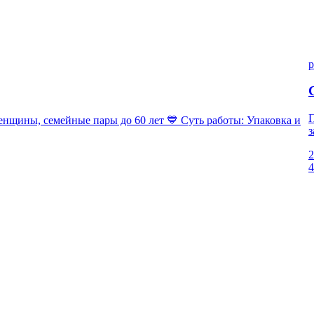
p
П
ны, семейные пары до 60 лет 💙 Суть работы: Упаковка и
з
2