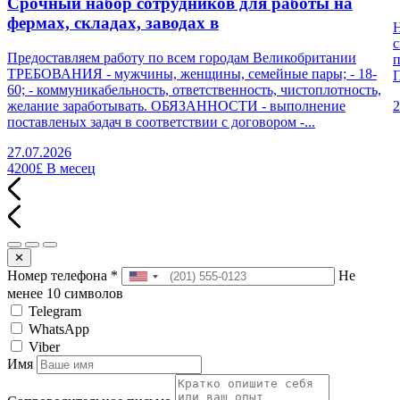
Срочный набор сотрудников для работы на
фермах, складах, заводах в
Н
с
Предоставляем работу по всем городам Великобритании
п
ТРЕБОВАНИЯ - мужчины, женщины, семейные пары; - 18-
П
60; - коммуникабельность, ответственность, чистоплотность,
желание заработывать. ОБЯЗАННОСТИ - выполнение
2
поставленых задач в соответствии с договором -...
27.07.2026
4200£
В месец
✕
Номер телефона
*
Не
менее 10 символов
Telegram
WhatsApp
Viber
Имя