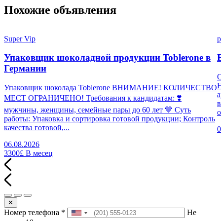
Похожие объявления
Super Vip
p
Упаковщик шоколадной продукции Toblerone в
Германии
Н
Упаковщик шоколада Toblerone ВНИМАНИЕ! КОЛИЧЕСТВО
а
МЕСТ ОГРАНИЧЕНО! Требования к кандидатам: ❣️
в
мужчины, женщины, семейные пары до 60 лет 💙 Суть
о
работы: Упаковка и сортировка готовой продукции; Контроль
качества готовой,...
0
06.08.2026
3300£
В месец
✕
Номер телефона
*
Не