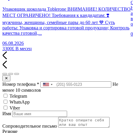
Н
Упаковщик шоколада Toblerone ВНИМАНИЕ! КОЛИЧЕСТВО
а
МЕСТ ОГРАНИЧЕНО! Требования к кандидатам: ❣️
в
мужчины, женщины, семейные пары до 60 лет 💙 Суть
о
работы: Упаковка и сортировка готовой продукции; Контроль
качества готовой,...
0
06.08.2026
3300£
В месец
✕
Номер телефона
*
Не
менее 10 символов
Telegram
WhatsApp
Viber
Имя
Сопроводительное письмо
Резюме