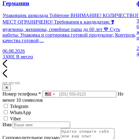
Германии
Упаковщик шоколада Toblerone ВНИМАНИЕ! КОЛИЧЕСТВО
П
МЕСТ ОГРАНИЧЕНО! Требования к кандидатам: ❣️
6
мужчины, женщины, семейные пары до 60 лет 💙 Суть
работы: Упаковка и сортировка готовой продукции; Контроль
п
качества готовой,...
2
06.08.2026
3300£
В месец
✕
Номер телефона
*
Не
менее 10 символов
Telegram
WhatsApp
Viber
Имя
Сопроводительное письмо