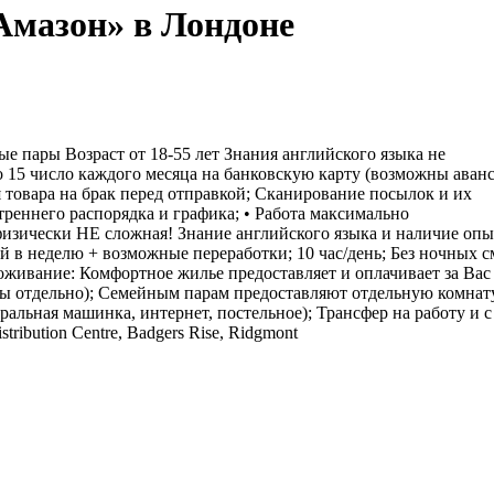
Амазон» в Лондоне
е пары Возраст от 18-55 лет Знания английского языка не
о 15 число каждого месяца на банковскую карту (возможны аванс
 товара на брак перед отправкой; Сканирование посылок и их
утреннего распорядка и графика; • Работа максимально
физически НЕ сложная! Знание английского языка и наличие опы
й в неделю + возможные переработки; 10 час/день; Без ночных с
роживание: Комфортное жилье предоставляет и оплачивает за Вас
ины отдельно); Семейным парам предоставляют отдельную комнат
ральная машинка, интернет, постельное); Трансфер на работу и с
ribution Centre, Badgers Rise, Ridgmont