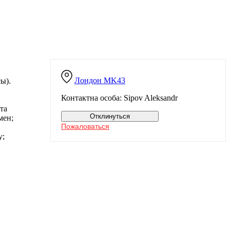
Лондон
MK43
ы).
Контактна особа: Sipov Aleksandr
та
Отклинуться
мен;
Пожаловаться
у;