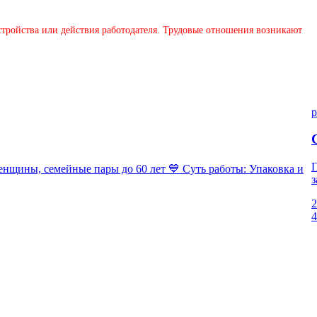
устройства или действия работодателя. Трудовые отношения возникают
p
П
ны, семейные пары до 60 лет 💙 Суть работы: Упаковка и
з
2