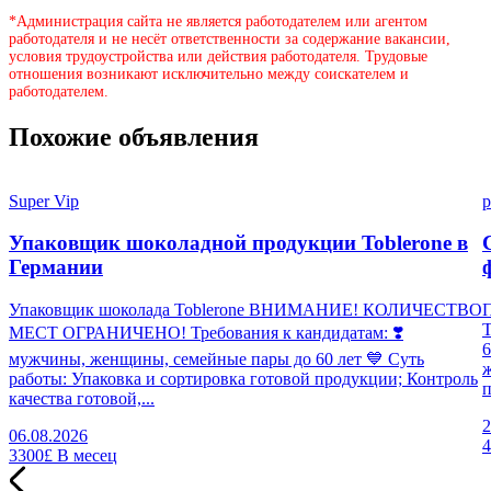
*Администрация сайта не является работодателем или агентом
работодателя и не несёт ответственности за содержание вакансии,
условия трудоустройства или действия работодателя. Трудовые
отношения возникают исключительно между соискателем и
работодателем.
Похожие объявления
Super Vip
p
Упаковщик шоколадной продукции Toblerone в
Германии
Упаковщик шоколада Toblerone ВНИМАНИЕ! КОЛИЧЕСТВО
П
МЕСТ ОГРАНИЧЕНО! Требования к кандидатам: ❣️
6
мужчины, женщины, семейные пары до 60 лет 💙 Суть
работы: Упаковка и сортировка готовой продукции; Контроль
п
качества готовой,...
2
06.08.2026
3300£
В месец