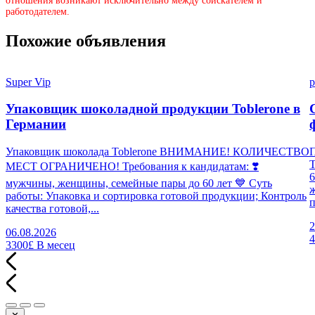
отношения возникают исключительно между соискателем и
работодателем.
Похожие объявления
Super Vip
p
Упаковщик шоколадной продукции Toblerone в
Германии
Упаковщик шоколада Toblerone ВНИМАНИЕ! КОЛИЧЕСТВО
П
МЕСТ ОГРАНИЧЕНО! Требования к кандидатам: ❣️
6
мужчины, женщины, семейные пары до 60 лет 💙 Суть
работы: Упаковка и сортировка готовой продукции; Контроль
п
качества готовой,...
2
06.08.2026
3300£
В месец