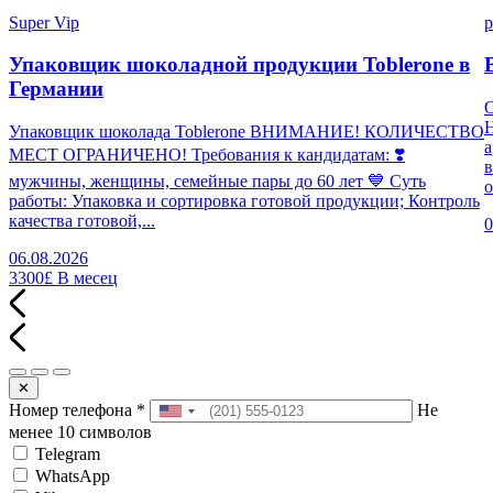
Super Vip
p
Упаковщик шоколадной продукции Toblerone в
Германии
Н
Упаковщик шоколада Toblerone ВНИМАНИЕ! КОЛИЧЕСТВО
а
МЕСТ ОГРАНИЧЕНО! Требования к кандидатам: ❣️
в
мужчины, женщины, семейные пары до 60 лет 💙 Суть
о
работы: Упаковка и сортировка готовой продукции; Контроль
качества готовой,...
0
06.08.2026
3300£
В месец
✕
Номер телефона
*
Не
менее 10 символов
Telegram
WhatsApp