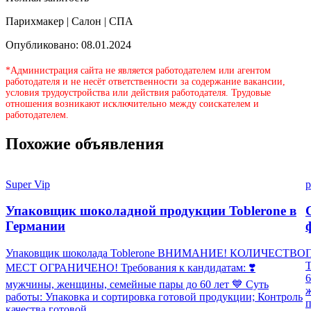
Парихмакер | Салон | СПА
Опубликовано: 08.01.2024
*Администрация сайта не является работодателем или агентом
работодателя и не несёт ответственности за содержание вакансии,
условия трудоустройства или действия работодателя. Трудовые
отношения возникают исключительно между соискателем и
работодателем.
Похожие объявления
Super Vip
p
Упаковщик шоколадной продукции Toblerone в
Германии
Упаковщик шоколада Toblerone ВНИМАНИЕ! КОЛИЧЕСТВО
П
МЕСТ ОГРАНИЧЕНО! Требования к кандидатам: ❣️
6
мужчины, женщины, семейные пары до 60 лет 💙 Суть
работы: Упаковка и сортировка готовой продукции; Контроль
п
качества готовой,...