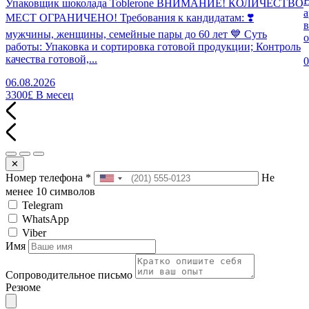
Н
Упаковщик шоколада Toblerone ВНИМАНИЕ! КОЛИЧЕСТВО
а
МЕСТ ОГРАНИЧЕНО! Требования к кандидатам: ❣️
в
мужчины, женщины, семейные пары до 60 лет 💙 Суть
о
работы: Упаковка и сортировка готовой продукции; Контроль
качества готовой,...
0
06.08.2026
3300£
В месец
✕
Номер телефона
*
Не
менее 10 символов
Telegram
WhatsApp
Viber
Имя
Сопроводительное письмо
Резюме