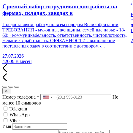
Срочный набор сотрудников для работы на
фермах, складах, заводах в
Н
с
Предоставляем работу по всем городам Великобритании
п
ТРЕБОВАНИЯ - мужчины, женщины, семейные пары; - 18-
П
60; - коммуникабельность, ответственность, чистоплотность,
желание заработывать. ОБЯЗАННОСТИ - выполнение
2
поставленых задач в соответствии с договором -...
27.07.2026
4200£
В месец
✕
Номер телефона
*
Не
менее 10 символов
Telegram
WhatsApp
Viber
Имя