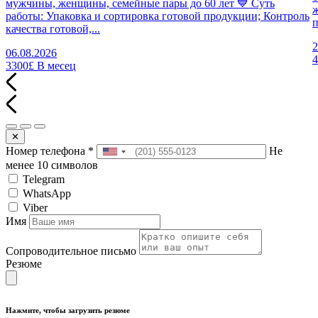
мужчины, женщины, семейные пары до 60 лет 💙 Суть
работы: Упаковка и сортировка готовой продукции; Контроль
п
качества готовой,...
2
06.08.2026
3300£
В месец
✕
Номер телефона
*
Не
менее 10 символов
Telegram
WhatsApp
Viber
Имя
Сопроводительное письмо
Резюме
Нажмите, чтобы загрузить резюме