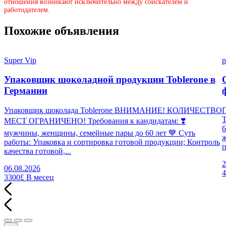
отношения возникают исключительно между соискателем и
работодателем.
Похожие объявления
Super Vip
p
Упаковщик шоколадной продукции Toblerone в
Германии
Упаковщик шоколада Toblerone ВНИМАНИЕ! КОЛИЧЕСТВО
П
МЕСТ ОГРАНИЧЕНО! Требования к кандидатам: ❣️
6
мужчины, женщины, семейные пары до 60 лет 💙 Суть
работы: Упаковка и сортировка готовой продукции; Контроль
п
качества готовой,...
2
06.08.2026
3300£
В месец