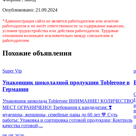
Опубликовано: 21.09.2024
*Администрация сайта не является работодателем или агентом
работодателя и не несёт ответственности за содержание вакансии,
условия трудоустройства или действия работодателя. Трудовые
отношения возникают исключительно между соискателем и
работодателем.
Похожие объявления
Super Vip
p
Упаковщик шоколадной продукции Toblerone в
Германии
Н
Упаковщик шоколада Toblerone ВНИМАНИЕ! КОЛИЧЕСТВО
а
МЕСТ ОГРАНИЧЕНО! Требования к кандидатам: ❣️
в
мужчины, женщины, семейные пары до 60 лет 💙 Суть
о
работы: Упаковка и сортировка готовой продукции; Контроль
качества готовой,...
0
06.08.2026